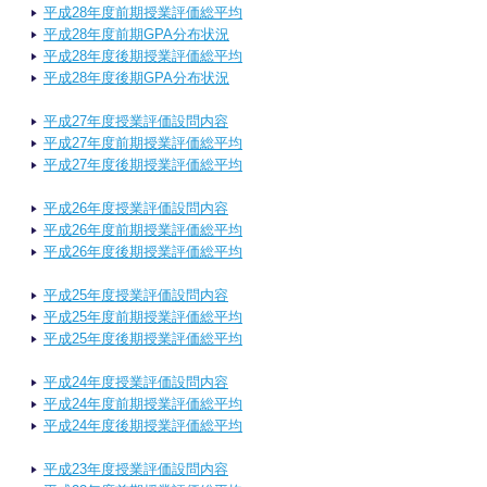
平成28年度前期授業評価総平均
平成28年度前期GPA分布状況
平成28年度後期授業評価総平均
平成28年度後期GPA分布状況
平成27年度授業評価設問内容
平成27年度前期授業評価総平均
平成27年度後期授業評価総平均
平成26年度授業評価設問内容
平成26年度前期授業評価総平均
平成26年度後期授業評価総平均
平成25年度授業評価設問内容
平成25年度前期授業評価総平均
平成25年度後期授業評価総平均
平成24年度授業評価設問内容
平成24年度前期授業評価総平均
平成24年度後期授業評価総平均
平成23年度授業評価設問内容