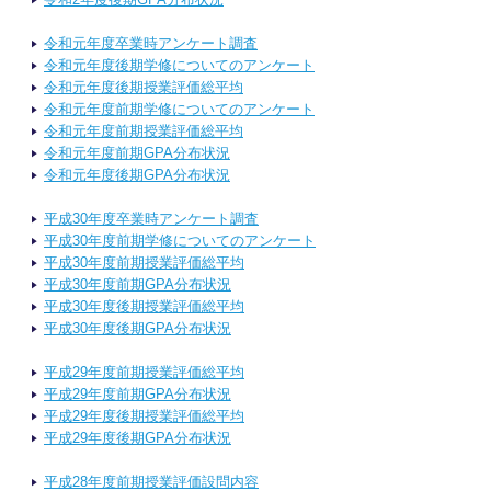
令和元年度卒業時アンケート調査
令和元年度後期学修についてのアンケート
令和元年度後期授業評価総平均
令和元年度前期学修についてのアンケート
令和元年度前期授業評価総平均
令和元年度前期GPA分布状況
令和元年度後期GPA分布状況
平成30年度卒業時アンケート調査
平成30年度前期学修についてのアンケート
平成30年度前期授業評価総平均
平成30年度前期GPA分布状況
平成30年度後期授業評価総平均
平成30年度後期GPA分布状況
平成29年度前期授業評価総平均
平成29年度前期GPA分布状況
平成29年度後期授業評価総平均
平成29年度後期GPA分布状況
平成28年度前期授業評価設問内容