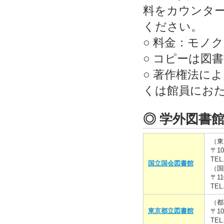
料をカウンタ
ください。
○ 料金：モノ
○ コピーは図
○ 著作権法に
くは館員にお
◎ 学外図書
（東
〒1
TEL
国立国会図書館
（国
〒1
TEL.
（都
東京都立図書館
〒10
TEL