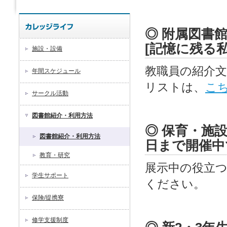
◎ 附属図書
[記憶に残る
施設・設備
教職員の紹介
年間スケジュール
リストは、
こ
サークル活動
図書館紹介・利用方法
◎ 保育・施
図書館紹介・利用方法
日まで開催中
教育・研究
展示中の役立
学生サポート
ください。
保険/提携寮
修学支援制度