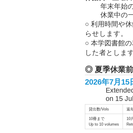
年末年始の
休業中の
○ 利用時間や
らせします。
○ 本学図書館
した者としま
◎ 夏季休業
2026年7月15
Extended
on 15 Ju
貸出数/Vols
返
10冊まで
10
Up to 10 volumes
Ret