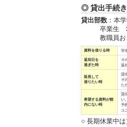
◎ 貸出手続
貸出部数
：本学
卒業生 
教職員お
資料を借りる時
学
返却日を
そ
過ぎた時
返
貸
延長して
そ
借りたい時
た
貸
希望する資料が館
い
内にない時
予
ユ
○ 長期休業中