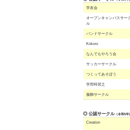
学友会
オープンキャンパスサー
ル
バンドサークル
Kokoro
なんでもやろう会
サッカーサークル
つくってあそぼう
学而時習之
服飾サークル
◎ 公認サークル
（令和5年
Creation