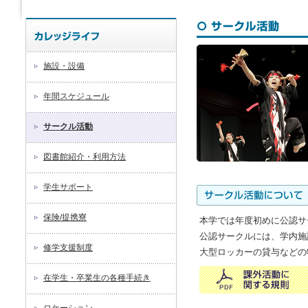
施設・設備
年間スケジュール
サークル活動
図書館紹介・利用方法
学生サポート
保険/提携寮
本学では年度初めに公認サ
公認サークルには、学内施
修学支援制度
大型ロッカーの貸与などの
在学生・卒業生の各種手続き