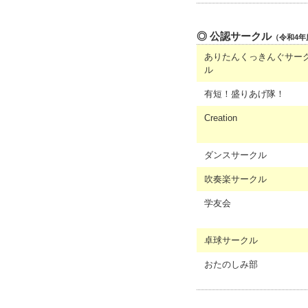
◎ 公認サークル
（令和4年
ありたんくっきんぐサー
ル
有短！盛りあげ隊！
Creation
ダンスサークル
吹奏楽サークル
学友会
卓球サークル
おたのしみ部