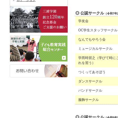
ロケーション
◎ 公認サークル
（令和7年
学友会
OC学生スタッフサークル
なんでもやろう会
ミュージカルサークル
学而時習之（学びて時に
れを習う）
つくってあそぼう
ダンスサークル
バンドサークル
服飾サークル
◎ 公認サークル
（令和6年